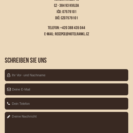
CZ - 384 93 KVILDA
IČO: 07579101
DIČ: CZ07579101
TELEFON: +420 388 435 044
E-MAIL:
RECEPCE@HOTELRANKL.CZ
SCHREIBEN SIE UNS