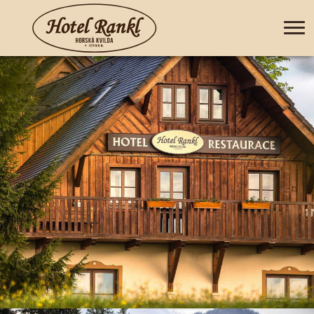
+420 388 435 044
CZ
EN