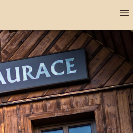
+420 388 435 044
CZ
EN