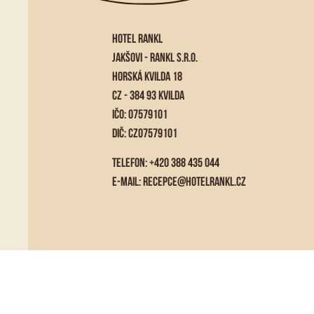
HOTEL RANKL
JAKŠOVI - RANKL S.R.O.
HORSKÁ KVILDA 18
CZ - 384 93 KVILDA
IČO: 07579101
DIČ: CZ07579101
TELEFON: +420 388 435 044
E-MAIL:
RECEPCE@HOTELRANKL.CZ